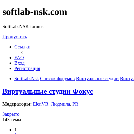
softlab-nsk.com
SoftLab-NSK forums
Пропустить
Ссылки
FAQ
Вход
Регистрация
SoftLab-Nsk
Список форумов
Виртуальные студии
Вирту
Виртуальные студии Фокус
Модераторы:
ElenVR
,
Людмила
,
PR
Закрыто
143 темы
1