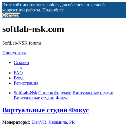
Этот сайт использует cookies для обеспечения своей
корректной работы.
Подробнее
Согласен
softlab-nsk.com
SoftLab-NSK forums
Пропустить
Ссылки
FAQ
Вход
Регистрация
SoftLab-Nsk
Список форумов
Виртуальные студии
Виртуальные студии Фокус
Виртуальные студии Фокус
Модераторы:
ElenVR
,
Людмила
,
PR