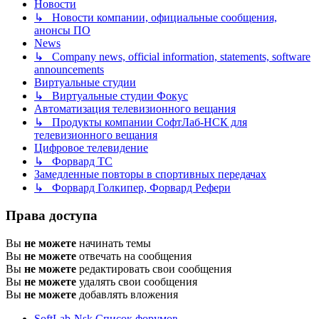
Новости
↳ Новости компании, официальные сообщения,
анонсы ПО
News
↳ Company news, official information, statements, software
announcements
Виртуальные студии
↳ Виртуальные студии Фокус
Автоматизация телевизионного вещания
↳ Продукты компании СофтЛаб-НСК для
телевизионного вещания
Цифровое телевидение
↳ Форвард ТС
Замедленные повторы в спортивных передачах
↳ Форвард Голкипер, Форвард Рефери
Права доступа
Вы
не можете
начинать темы
Вы
не можете
отвечать на сообщения
Вы
не можете
редактировать свои сообщения
Вы
не можете
удалять свои сообщения
Вы
не можете
добавлять вложения
SoftLab-Nsk
Список форумов