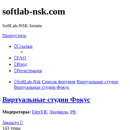
softlab-nsk.com
SoftLab-NSK forums
Пропустить
Ссылки
FAQ
Вход
Регистрация
SoftLab-Nsk
Список форумов
Виртуальные студии
Виртуальные студии Фокус
Виртуальные студии Фокус
Модераторы:
ElenVR
,
Людмила
,
PR
Закрыто
143 темы