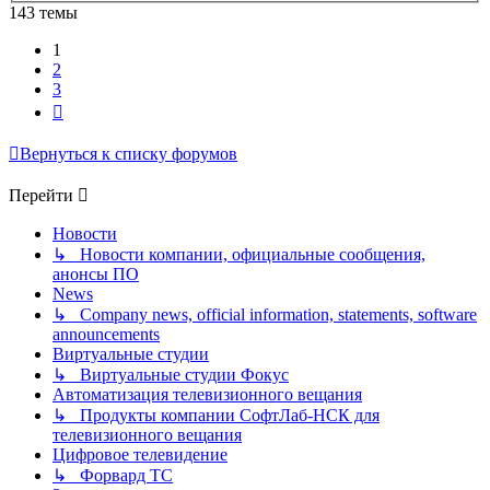
143 темы
1
2
3
След.
Вернуться к списку форумов
Перейти
Новости
↳ Новости компании, официальные сообщения,
анонсы ПО
News
↳ Company news, official information, statements, software
announcements
Виртуальные студии
↳ Виртуальные студии Фокус
Автоматизация телевизионного вещания
↳ Продукты компании СофтЛаб-НСК для
телевизионного вещания
Цифровое телевидение
↳ Форвард ТС