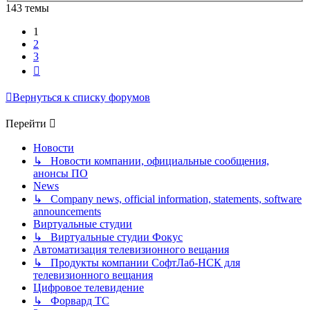
143 темы
1
2
3
След.
Вернуться к списку форумов
Перейти
Новости
↳ Новости компании, официальные сообщения,
анонсы ПО
News
↳ Company news, official information, statements, software
announcements
Виртуальные студии
↳ Виртуальные студии Фокус
Автоматизация телевизионного вещания
↳ Продукты компании СофтЛаб-НСК для
телевизионного вещания
Цифровое телевидение
↳ Форвард ТС