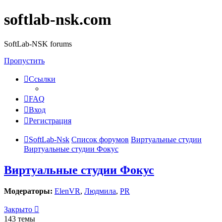
softlab-nsk.com
SoftLab-NSK forums
Пропустить
Ссылки
FAQ
Вход
Регистрация
SoftLab-Nsk
Список форумов
Виртуальные студии
Виртуальные студии Фокус
Виртуальные студии Фокус
Модераторы:
ElenVR
,
Людмила
,
PR
Закрыто
143 темы