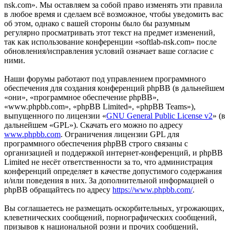
nsk.com». Мы оставляем за собой право изменять эти правила
в любое время и сделаем всё возможное, чтобы уведомить вас
об этом, однако с вашей стороны было бы разумным
регулярно просматривать этот текст на предмет изменений,
так как использование конференции «softlab-nsk.com» после
обновления/исправления условий означает ваше согласие с
ними.
Наши форумы работают под управлением программного
обеспечения для создания конференций phpBB (в дальнейшем
«они», «программное обеспечение phpBB»,
«www.phpbb.com», «phpBB Limited», «phpBB Teams»),
выпущенного по лицензии «
GNU General Public License v2
» (в
дальнейшем «GPL»). Скачать его можно по адресу
www.phpbb.com
. Ограничения лицензии GPL для
программного обеспечения phpBB строго связаны с
организацией и поддержкой интернет-конференций, и phpBB
Limited не несёт ответственности за то, что администрация
конференций определяет в качестве допустимого содержания
и/или поведения в них. За дополнительной информацией о
phpBB обращайтесь по адресу
https://www.phpbb.com/
.
Вы соглашаетесь не размещать оскорбительных, угрожающих,
клеветнических сообщений, порнографических сообщений,
призывов к национальной розни и прочих сообщений,