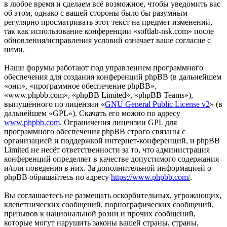
в любое время и сделаем всё возможное, чтобы уведомить вас
об этом, однако с вашей стороны было бы разумным
регулярно просматривать этот текст на предмет изменений,
так как использование конференции «softlab-nsk.com» после
обновления/исправления условий означает ваше согласие с
ними.
Наши форумы работают под управлением программного
обеспечения для создания конференций phpBB (в дальнейшем
«они», «программное обеспечение phpBB»,
«www.phpbb.com», «phpBB Limited», «phpBB Teams»),
выпущенного по лицензии «
GNU General Public License v2
» (в
дальнейшем «GPL»). Скачать его можно по адресу
www.phpbb.com
. Ограничения лицензии GPL для
программного обеспечения phpBB строго связаны с
организацией и поддержкой интернет-конференций, и phpBB
Limited не несёт ответственности за то, что администрация
конференций определяет в качестве допустимого содержания
и/или поведения в них. За дополнительной информацией о
phpBB обращайтесь по адресу
https://www.phpbb.com/
.
Вы соглашаетесь не размещать оскорбительных, угрожающих,
клеветнических сообщений, порнографических сообщений,
призывов к национальной розни и прочих сообщений,
которые могут нарушить законы вашей страны, страны,