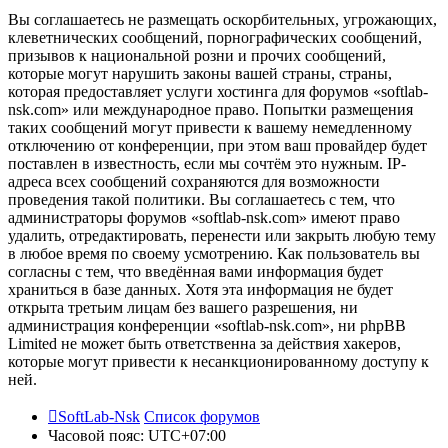
Вы соглашаетесь не размещать оскорбительных, угрожающих,
клеветнических сообщений, порнографических сообщений,
призывов к национальной розни и прочих сообщений,
которые могут нарушить законы вашей страны, страны,
которая предоставляет услуги хостинга для форумов «softlab-
nsk.com» или международное право. Попытки размещения
таких сообщений могут привести к вашему немедленному
отключению от конференции, при этом ваш провайдер будет
поставлен в известность, если мы сочтём это нужным. IP-
адреса всех сообщений сохраняются для возможности
проведения такой политики. Вы соглашаетесь с тем, что
администраторы форумов «softlab-nsk.com» имеют право
удалить, отредактировать, перенести или закрыть любую тему
в любое время по своему усмотрению. Как пользователь вы
согласны с тем, что введённая вами информация будет
храниться в базе данных. Хотя эта информация не будет
открыта третьим лицам без вашего разрешения, ни
администрация конференции «softlab-nsk.com», ни phpBB
Limited не может быть ответственна за действия хакеров,
которые могут привести к несанкционированному доступу к
ней.
SoftLab-Nsk
Список форумов
Часовой пояс:
UTC+07:00