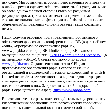
nsk.com». Мы оставляем за собой право изменять эти правила
в любое время и сделаем всё возможное, чтобы уведомить вас
об этом, однако с вашей стороны было бы разумным
регулярно просматривать этот текст на предмет изменений,
так как использование конференции «softlab-nsk.com» после
обновления/исправления условий означает ваше согласие с
ними.
Наши форумы работают под управлением программного
обеспечения для создания конференций phpBB (в дальнейшем
«они», «программное обеспечение phpBB»,
«www.phpbb.com», «phpBB Limited», «phpBB Teams»),
выпущенного по лицензии «
GNU General Public License v2
» (в
дальнейшем «GPL»). Скачать его можно по адресу
www.phpbb.com
. Ограничения лицензии GPL для
программного обеспечения phpBB строго связаны с
организацией и поддержкой интернет-конференций, и phpBB
Limited не несёт ответственности за то, что администрация
конференций определяет в качестве допустимого содержания
и/или поведения в них. За дополнительной информацией о
phpBB обращайтесь по адресу
https://www.phpbb.com/
.
Вы соглашаетесь не размещать оскорбительных, угрожающих,
клеветнических сообщений, порнографических сообщений,
призывов к национальной розни и прочих сообщений,