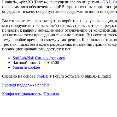
Limited», «phpBB Teams»), выпущенного по лицензии «
GNU Gen
программного обеспечения phpBB строго связаны с организаци
определяет в качестве допустимого содержания и/или поведен
Вы соглашаетесь не размещать оскорбительных, угрожающих, 
могут нарушить законы вашей страны, страны, которая предос
привести к вашему немедленному отключению от конференции, 
для возможности проведения такой политики. Вы соглашаетесь 
тему в любое время по своему усмотрению. Как пользователь вы
третьим лицам без вашего разрешения, ни администрация конфер
несанкционированному доступу к ней.
SoftLab-Nsk
Список форумов
Часовой пояс:
UTC+07:00
Удалить cookies
Создано на основе
phpBB
® Forum Software © phpBB Limited
Русская поддержка phpBB
Конфиденциальность
|
Правила