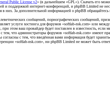
eral Public License v2
» (в дальнейшем «GPL»). Скачать его мож
ей и поддержкой интернет-конференций, и phpBB Limited не нес
ия в них. За дополнительной информацией о phpBB обращайтесь
клеветнических сообщений, порнографических сообщений, приз
тавляет услуги хостинга для форумов «softlab-nsk.com» или ме
при этом ваш провайдер будет поставлен в известность, если м
с тем, что администраторы форумов «softlab-nsk.com» имеют пра
 согласны с тем, что введённая вами информация будет хранитьс
енции «softlab-nsk.com», ни phpBB Limited не может быть ответ