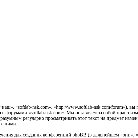
наш», «softlab-nsk.com», «http://www.softlab-nsk.com/forum»), 
есь форумами «softlab-nsk.com». Мы оставляем за собой право из
 разумным регулярно просматривать этот текст на предмет измен
 с ними.
чения для создания конференций phpBB (в дальнейшем «они», 