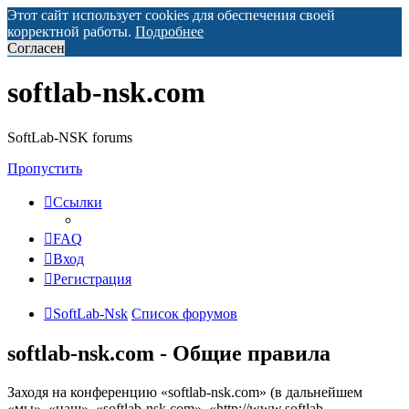
Этот сайт использует cookies для обеспечения своей
корректной работы.
Подробнее
Согласен
softlab-nsk.com
SoftLab-NSK forums
Пропустить
Ссылки
FAQ
Вход
Регистрация
SoftLab-Nsk
Список форумов
softlab-nsk.com - Общие правила
Заходя на конференцию «softlab-nsk.com» (в дальнейшем
«мы», «наш», «softlab-nsk.com», «http://www.softlab-