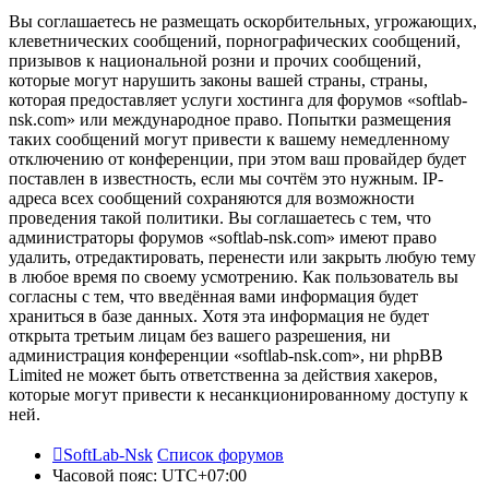
Вы соглашаетесь не размещать оскорбительных, угрожающих,
клеветнических сообщений, порнографических сообщений,
призывов к национальной розни и прочих сообщений,
которые могут нарушить законы вашей страны, страны,
которая предоставляет услуги хостинга для форумов «softlab-
nsk.com» или международное право. Попытки размещения
таких сообщений могут привести к вашему немедленному
отключению от конференции, при этом ваш провайдер будет
поставлен в известность, если мы сочтём это нужным. IP-
адреса всех сообщений сохраняются для возможности
проведения такой политики. Вы соглашаетесь с тем, что
администраторы форумов «softlab-nsk.com» имеют право
удалить, отредактировать, перенести или закрыть любую тему
в любое время по своему усмотрению. Как пользователь вы
согласны с тем, что введённая вами информация будет
храниться в базе данных. Хотя эта информация не будет
открыта третьим лицам без вашего разрешения, ни
администрация конференции «softlab-nsk.com», ни phpBB
Limited не может быть ответственна за действия хакеров,
которые могут привести к несанкционированному доступу к
ней.
SoftLab-Nsk
Список форумов
Часовой пояс:
UTC+07:00