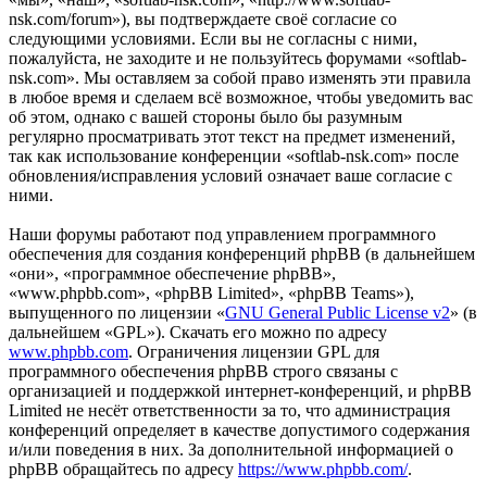
nsk.com/forum»), вы подтверждаете своё согласие со
следующими условиями. Если вы не согласны с ними,
пожалуйста, не заходите и не пользуйтесь форумами «softlab-
nsk.com». Мы оставляем за собой право изменять эти правила
в любое время и сделаем всё возможное, чтобы уведомить вас
об этом, однако с вашей стороны было бы разумным
регулярно просматривать этот текст на предмет изменений,
так как использование конференции «softlab-nsk.com» после
обновления/исправления условий означает ваше согласие с
ними.
Наши форумы работают под управлением программного
обеспечения для создания конференций phpBB (в дальнейшем
«они», «программное обеспечение phpBB»,
«www.phpbb.com», «phpBB Limited», «phpBB Teams»),
выпущенного по лицензии «
GNU General Public License v2
» (в
дальнейшем «GPL»). Скачать его можно по адресу
www.phpbb.com
. Ограничения лицензии GPL для
программного обеспечения phpBB строго связаны с
организацией и поддержкой интернет-конференций, и phpBB
Limited не несёт ответственности за то, что администрация
конференций определяет в качестве допустимого содержания
и/или поведения в них. За дополнительной информацией о
phpBB обращайтесь по адресу
https://www.phpbb.com/
.