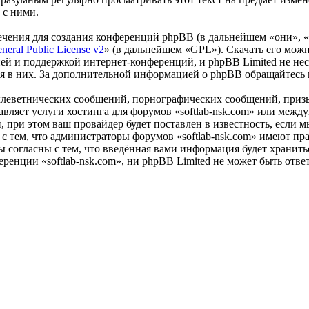
 с ними.
чения для создания конференций phpBB (в дальнейшем «они», 
eral Public License v2
» (в дальнейшем «GPL»). Скачать его мож
ей и поддержкой интернет-конференций, и phpBB Limited не нес
ия в них. За дополнительной информацией о phpBB обращайтесь
клеветнических сообщений, порнографических сообщений, приз
тавляет услуги хостинга для форумов «softlab-nsk.com» или ме
при этом ваш провайдер будет поставлен в известность, если м
с тем, что администраторы форумов «softlab-nsk.com» имеют пра
 согласны с тем, что введённая вами информация будет хранитьс
енции «softlab-nsk.com», ни phpBB Limited не может быть ответ