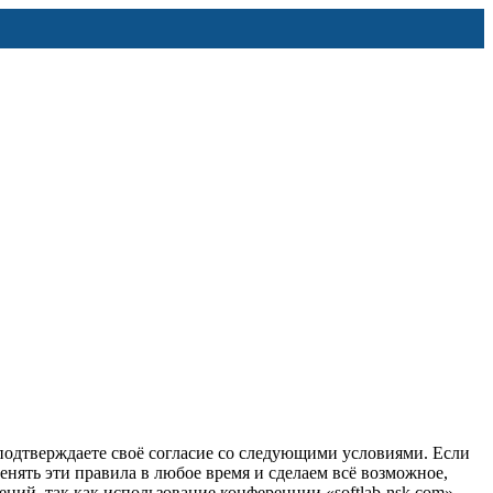
вы подтверждаете своё согласие со следующими условиями. Если
менять эти правила в любое время и сделаем всё возможное,
ений, так как использование конференции «softlab-nsk.com»