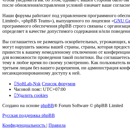
после обновления/исправления условий означает ваше согласие
Наши форумы работают под управлением программного обеспе
Limited», «phpBB Teams»), выпущенного по лицензии «
GNU Gen
программного обеспечения phpBB строго связаны с организаци
определяет в качестве допустимого содержания и/или поведен
Вы соглашаетесь не размещать оскорбительных, угрожающих, 
могут нарушить законы вашей страны, страны, которая предос
привести к вашему немедленному отключению от конференции, 
для возможности проведения такой политики. Вы соглашаетесь 
тему в любое время по своему усмотрению. Как пользователь вы
третьим лицам без вашего разрешения, ни администрация конфер
несанкционированному доступу к ней.
SoftLab-Nsk
Список форумов
Часовой пояс:
UTC+07:00
Удалить cookies
Создано на основе
phpBB
® Forum Software © phpBB Limited
Русская поддержка phpBB
Конфиденциальность
|
Правила