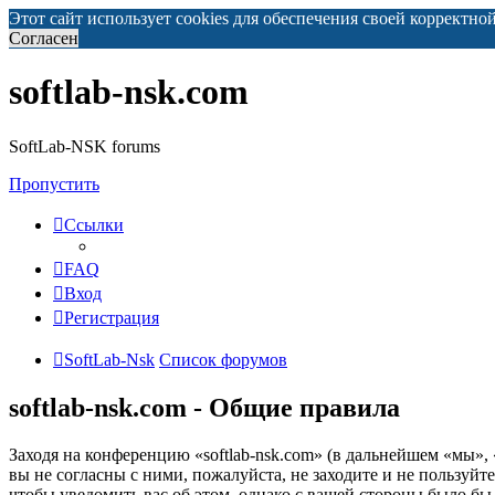
Этот сайт использует cookies для обеспечения своей корректно
Согласен
softlab-nsk.com
SoftLab-NSK forums
Пропустить
Ссылки
FAQ
Вход
Регистрация
SoftLab-Nsk
Список форумов
softlab-nsk.com - Общие правила
Заходя на конференцию «softlab-nsk.com» (в дальнейшем «мы», «
вы не согласны с ними, пожалуйста, не заходите и не пользуйт
чтобы уведомить вас об этом, однако с вашей стороны было бы