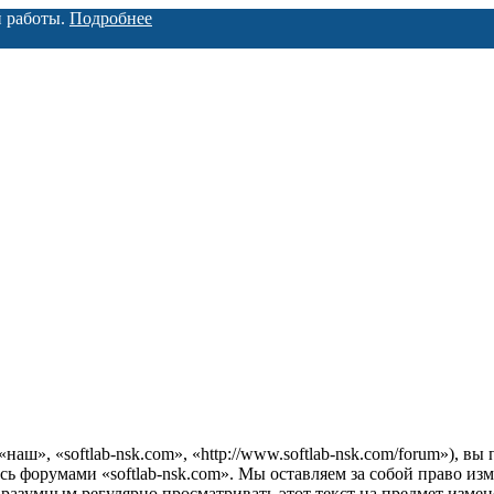
й работы.
Подробнее
наш», «softlab-nsk.com», «http://www.softlab-nsk.com/forum»), 
есь форумами «softlab-nsk.com». Мы оставляем за собой право из
 разумным регулярно просматривать этот текст на предмет измен