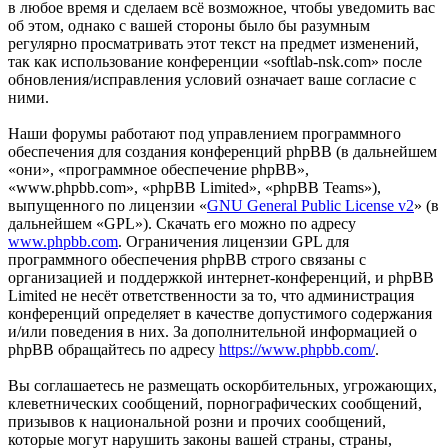
в любое время и сделаем всё возможное, чтобы уведомить вас
об этом, однако с вашей стороны было бы разумным
регулярно просматривать этот текст на предмет изменений,
так как использование конференции «softlab-nsk.com» после
обновления/исправления условий означает ваше согласие с
ними.
Наши форумы работают под управлением программного
обеспечения для создания конференций phpBB (в дальнейшем
«они», «программное обеспечение phpBB»,
«www.phpbb.com», «phpBB Limited», «phpBB Teams»),
выпущенного по лицензии «
GNU General Public License v2
» (в
дальнейшем «GPL»). Скачать его можно по адресу
www.phpbb.com
. Ограничения лицензии GPL для
программного обеспечения phpBB строго связаны с
организацией и поддержкой интернет-конференций, и phpBB
Limited не несёт ответственности за то, что администрация
конференций определяет в качестве допустимого содержания
и/или поведения в них. За дополнительной информацией о
phpBB обращайтесь по адресу
https://www.phpbb.com/
.
Вы соглашаетесь не размещать оскорбительных, угрожающих,
клеветнических сообщений, порнографических сообщений,
призывов к национальной розни и прочих сообщений,
которые могут нарушить законы вашей страны, страны,