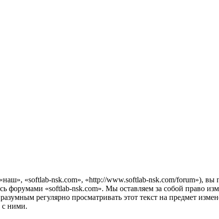
наш», «softlab-nsk.com», «http://www.softlab-nsk.com/forum»), 
есь форумами «softlab-nsk.com». Мы оставляем за собой право из
 разумным регулярно просматривать этот текст на предмет измен
 с ними.