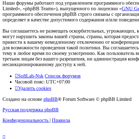
Наши форумы работают под управлением программного обеспе
Limited», «phpBB Teams»), выпущенного по лицензии «
GNU Gen
программного обеспечения phpBB строго связаны с организаци
определяет в качестве допустимого содержания и/или поведен
Вы соглашаетесь не размещать оскорбительных, угрожающих, 
могут нарушить законы вашей страны, страны, которая предос
привести к вашему немедленному отключению от конференции, 
для возможности проведения такой политики. Вы соглашаетесь 
тему в любое время по своему усмотрению. Как пользователь вы
третьим лицам без вашего разрешения, ни администрация конфер
несанкционированному доступу к ней.
SoftLab-Nsk
Список форумов
Часовой пояс:
UTC+07:00
Удалить cookies
Создано на основе
phpBB
® Forum Software © phpBB Limited
Русская поддержка phpBB
Конфиденциальность
|
Правила