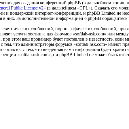
чения для создания конференций phpBB (в дальнейшем «они», 
eral Public License v2
» (в дальнейшем «GPL»). Скачать его мож
ей и поддержкой интернет-конференций, и phpBB Limited не нес
ия в них. За дополнительной информацией о phpBB обращайтесь
клеветнических сообщений, порнографических сообщений, приз
тавляет услуги хостинга для форумов «softlab-nsk.com» или ме
при этом ваш провайдер будет поставлен в известность, если м
с тем, что администраторы форумов «softlab-nsk.com» имеют пра
 согласны с тем, что введённая вами информация будет хранитьс
енции «softlab-nsk.com», ни phpBB Limited не может быть ответ