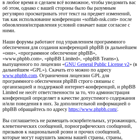
в любое время и сделаем всё возможное, чтобы уведомить вас
об этом, однако с вашей стороны было бы разумным
регулярно просматривать этот текст на предмет изменений,
так как использование конференции «softlab-nsk.com» после
обновления/исправления условий означает ваше согласие с
ними.
Наши форумы работают под управлением программного
обеспечения для создания конференций phpBB (в дальнейшем
«они», «программное обеспечение phpBB»,
«www.phpbb.com», «phpBB Limited», «phpBB Teams»),
выпущенного по лицензии «
GNU General Public License v2
» (в
дальнейшем «GPL»). Скачать его можно по адресу
www.phpbb.com
. Ограничения лицензии GPL для
программного обеспечения phpBB строго связаны с
организацией и поддержкой интернет-конференций, и phpBB
Limited не несёт ответственности за то, что администрация
конференций определяет в качестве допустимого содержания
и/или поведения в них. За дополнительной информацией о
phpBB обращайтесь по адресу
https://www.phpbb.com/
.
Вы соглашаетесь не размещать оскорбительных, угрожающих,
клеветнических сообщений, порнографических сообщений,
призывов к национальной розни и прочих сообщений,
которые могут нарушить законы вашей страны, страны,