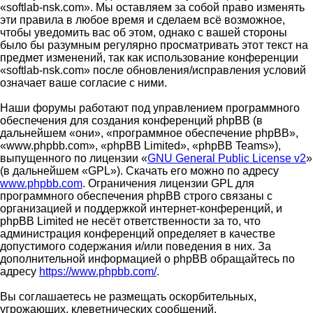
«softlab-nsk.com». Мы оставляем за собой право изменять
эти правила в любое время и сделаем всё возможное,
чтобы уведомить вас об этом, однако с вашей стороны
было бы разумным регулярно просматривать этот текст на
предмет изменений, так как использование конференции
«softlab-nsk.com» после обновления/исправления условий
означает ваше согласие с ними.
Наши форумы работают под управлением программного
обеспечения для создания конференций phpBB (в
дальнейшем «они», «программное обеспечение phpBB»,
«www.phpbb.com», «phpBB Limited», «phpBB Teams»),
выпущенного по лицензии «
GNU General Public License v2
»
(в дальнейшем «GPL»). Скачать его можно по адресу
www.phpbb.com
. Ограничения лицензии GPL для
программного обеспечения phpBB строго связаны с
организацией и поддержкой интернет-конференций, и
phpBB Limited не несёт ответственности за то, что
администрация конференций определяет в качестве
допустимого содержания и/или поведения в них. За
дополнительной информацией о phpBB обращайтесь по
адресу
https://www.phpbb.com/
.
Вы соглашаетесь не размещать оскорбительных,
угрожающих, клеветнических сообщений,