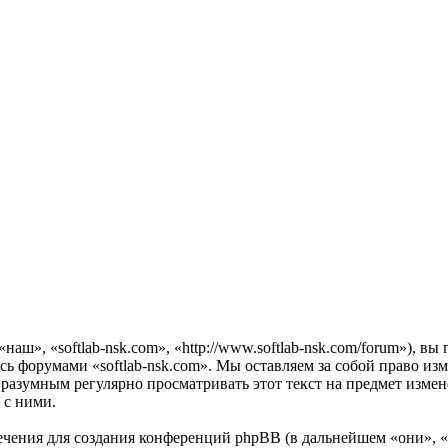
наш», «softlab-nsk.com», «http://www.softlab-nsk.com/forum»), 
есь форумами «softlab-nsk.com». Мы оставляем за собой право из
 разумным регулярно просматривать этот текст на предмет измен
 с ними.
чения для создания конференций phpBB (в дальнейшем «они», 