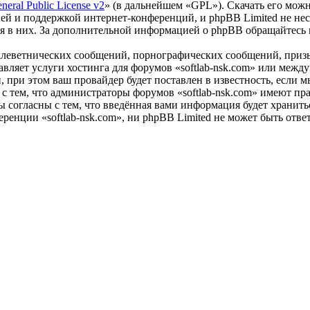
eral Public License v2
» (в дальнейшем «GPL»). Скачать его мож
ей и поддержкой интернет-конференций, и phpBB Limited не нес
ия в них. За дополнительной информацией о phpBB обращайтесь
клеветнических сообщений, порнографических сообщений, приз
тавляет услуги хостинга для форумов «softlab-nsk.com» или ме
при этом ваш провайдер будет поставлен в известность, если м
с тем, что администраторы форумов «softlab-nsk.com» имеют пра
 согласны с тем, что введённая вами информация будет хранитьс
енции «softlab-nsk.com», ни phpBB Limited не может быть ответ