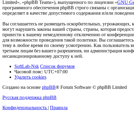
Limited», «phpBB Teams»), выпущенного по лицензии «
GNU Gen
программного обеспечения phpBB строго связаны с организаци
определяет в качестве допустимого содержания и/или поведен
Вы соглашаетесь не размещать оскорбительных, угрожающих, 
могут нарушить законы вашей страны, страны, которая предос
привести к вашему немедленному отключению от конференции, 
для возможности проведения такой политики. Вы соглашаетесь 
тему в любое время по своему усмотрению. Как пользователь вы
третьим лицам без вашего разрешения, ни администрация конфер
несанкционированному доступу к ней.
SoftLab-Nsk
Список форумов
Часовой пояс:
UTC+07:00
Удалить cookies
Создано на основе
phpBB
® Forum Software © phpBB Limited
Русская поддержка phpBB
Конфиденциальность
|
Правила