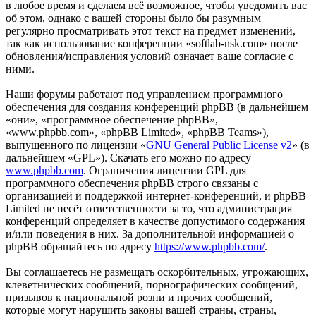
в любое время и сделаем всё возможное, чтобы уведомить вас
об этом, однако с вашей стороны было бы разумным
регулярно просматривать этот текст на предмет изменений,
так как использование конференции «softlab-nsk.com» после
обновления/исправления условий означает ваше согласие с
ними.
Наши форумы работают под управлением программного
обеспечения для создания конференций phpBB (в дальнейшем
«они», «программное обеспечение phpBB»,
«www.phpbb.com», «phpBB Limited», «phpBB Teams»),
выпущенного по лицензии «
GNU General Public License v2
» (в
дальнейшем «GPL»). Скачать его можно по адресу
www.phpbb.com
. Ограничения лицензии GPL для
программного обеспечения phpBB строго связаны с
организацией и поддержкой интернет-конференций, и phpBB
Limited не несёт ответственности за то, что администрация
конференций определяет в качестве допустимого содержания
и/или поведения в них. За дополнительной информацией о
phpBB обращайтесь по адресу
https://www.phpbb.com/
.
Вы соглашаетесь не размещать оскорбительных, угрожающих,
клеветнических сообщений, порнографических сообщений,
призывов к национальной розни и прочих сообщений,
которые могут нарушить законы вашей страны, страны,