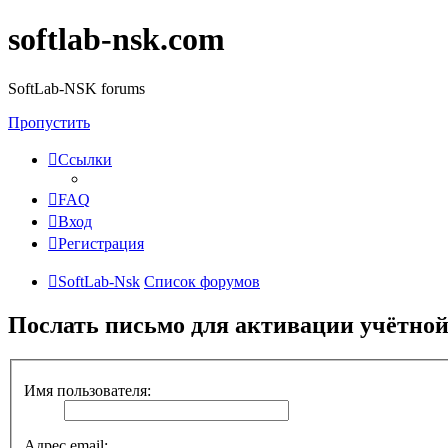
softlab-nsk.com
SoftLab-NSK forums
Пропустить
Ссылки
FAQ
Вход
Регистрация
SoftLab-Nsk
Список форумов
Послать письмо для активации учётной
Имя пользователя:
Адрес email: