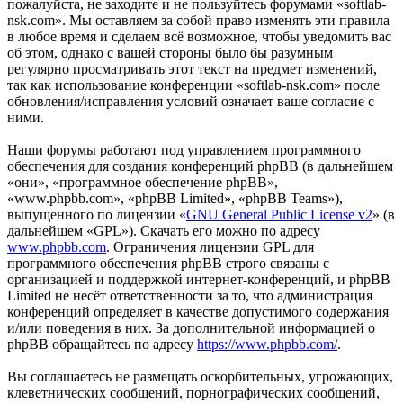
пожалуйста, не заходите и не пользуйтесь форумами «softlab-
nsk.com». Мы оставляем за собой право изменять эти правила
в любое время и сделаем всё возможное, чтобы уведомить вас
об этом, однако с вашей стороны было бы разумным
регулярно просматривать этот текст на предмет изменений,
так как использование конференции «softlab-nsk.com» после
обновления/исправления условий означает ваше согласие с
ними.
Наши форумы работают под управлением программного
обеспечения для создания конференций phpBB (в дальнейшем
«они», «программное обеспечение phpBB»,
«www.phpbb.com», «phpBB Limited», «phpBB Teams»),
выпущенного по лицензии «
GNU General Public License v2
» (в
дальнейшем «GPL»). Скачать его можно по адресу
www.phpbb.com
. Ограничения лицензии GPL для
программного обеспечения phpBB строго связаны с
организацией и поддержкой интернет-конференций, и phpBB
Limited не несёт ответственности за то, что администрация
конференций определяет в качестве допустимого содержания
и/или поведения в них. За дополнительной информацией о
phpBB обращайтесь по адресу
https://www.phpbb.com/
.
Вы соглашаетесь не размещать оскорбительных, угрожающих,
клеветнических сообщений, порнографических сообщений,