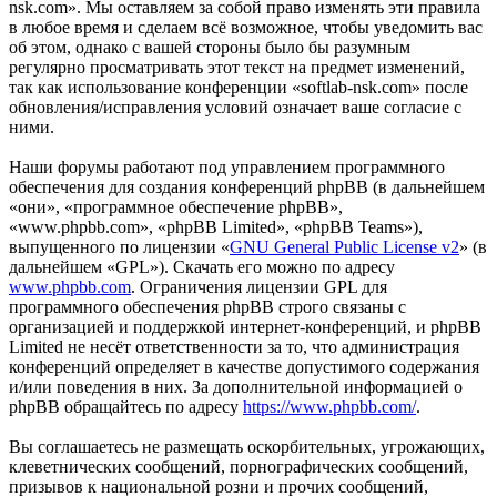
nsk.com». Мы оставляем за собой право изменять эти правила
в любое время и сделаем всё возможное, чтобы уведомить вас
об этом, однако с вашей стороны было бы разумным
регулярно просматривать этот текст на предмет изменений,
так как использование конференции «softlab-nsk.com» после
обновления/исправления условий означает ваше согласие с
ними.
Наши форумы работают под управлением программного
обеспечения для создания конференций phpBB (в дальнейшем
«они», «программное обеспечение phpBB»,
«www.phpbb.com», «phpBB Limited», «phpBB Teams»),
выпущенного по лицензии «
GNU General Public License v2
» (в
дальнейшем «GPL»). Скачать его можно по адресу
www.phpbb.com
. Ограничения лицензии GPL для
программного обеспечения phpBB строго связаны с
организацией и поддержкой интернет-конференций, и phpBB
Limited не несёт ответственности за то, что администрация
конференций определяет в качестве допустимого содержания
и/или поведения в них. За дополнительной информацией о
phpBB обращайтесь по адресу
https://www.phpbb.com/
.
Вы соглашаетесь не размещать оскорбительных, угрожающих,
клеветнических сообщений, порнографических сообщений,
призывов к национальной розни и прочих сообщений,