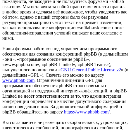
пожалуйста, не заходите и не пользуйтесь форумами «softlab-
nsk.com». Мы оставляем за собой право изменять эти правила
в любое время и сделаем всё возможное, чтобы уведомить вас
об этом, однако с вашей стороны было бы разумным
регулярно просматривать этот текст на предмет изменений,
так как использование конференции «softlab-nsk.com» после
обновления/исправления условий означает ваше согласие с
ними.
Наши форумы работают под управлением программного
обеспечения для создания конференций phpBB (в дальнейшем
«они», «программное обеспечение phpBB»,
«www.phpbb.com», «phpBB Limited», «phpBB Teams»),
выпущенного по лицензии «
GNU General Public License v2
» (в
дальнейшем «GPL»). Скачать его можно по адресу
www.phpbb.com
. Ограничения лицензии GPL для
программного обеспечения phpBB строго связаны с
организацией и поддержкой интернет-конференций, и phpBB
Limited не несёт ответственности за то, что администрация
конференций определяет в качестве допустимого содержания
и/или поведения в них. За дополнительной информацией о
phpBB обращайтесь по адресу
https://www.phpbb.com/
.
Вы соглашаетесь не размещать оскорбительных, угрожающих,
клеветнических сообщений, порнографических сообщений,