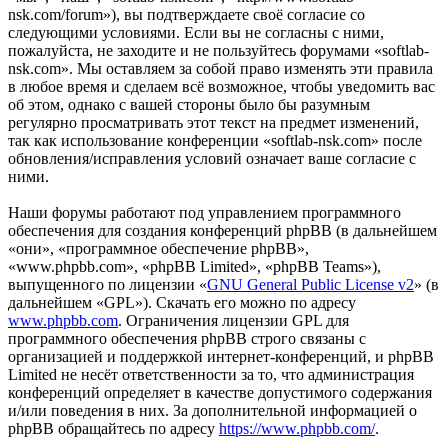
nsk.com/forum»), вы подтверждаете своё согласие со
следующими условиями. Если вы не согласны с ними,
пожалуйста, не заходите и не пользуйтесь форумами «softlab-
nsk.com». Мы оставляем за собой право изменять эти правила
в любое время и сделаем всё возможное, чтобы уведомить вас
об этом, однако с вашей стороны было бы разумным
регулярно просматривать этот текст на предмет изменений,
так как использование конференции «softlab-nsk.com» после
обновления/исправления условий означает ваше согласие с
ними.
Наши форумы работают под управлением программного
обеспечения для создания конференций phpBB (в дальнейшем
«они», «программное обеспечение phpBB»,
«www.phpbb.com», «phpBB Limited», «phpBB Teams»),
выпущенного по лицензии «
GNU General Public License v2
» (в
дальнейшем «GPL»). Скачать его можно по адресу
www.phpbb.com
. Ограничения лицензии GPL для
программного обеспечения phpBB строго связаны с
организацией и поддержкой интернет-конференций, и phpBB
Limited не несёт ответственности за то, что администрация
конференций определяет в качестве допустимого содержания
и/или поведения в них. За дополнительной информацией о
phpBB обращайтесь по адресу
https://www.phpbb.com/
.