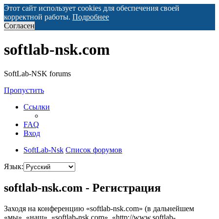
Этот сайт использует cookies для обеспечения своей
корректной работы.
Подробнее
Согласен
softlab-nsk.com
SoftLab-NSK forums
Пропустить
Ссылки
FAQ
Вход
SoftLab-Nsk
Список форумов
Язык:
softlab-nsk.com - Регистрация
Заходя на конференцию «softlab-nsk.com» (в дальнейшем
«мы», «наш», «softlab-nsk.com», «http://www.softlab-