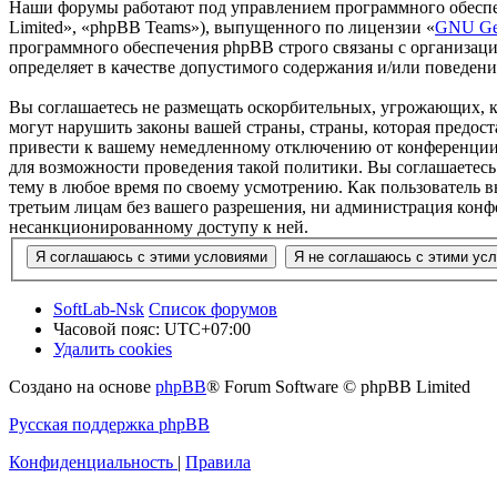
Наши форумы работают под управлением программного обеспе
Limited», «phpBB Teams»), выпущенного по лицензии «
GNU Gen
программного обеспечения phpBB строго связаны с организаци
определяет в качестве допустимого содержания и/или поведен
Вы соглашаетесь не размещать оскорбительных, угрожающих, 
могут нарушить законы вашей страны, страны, которая предос
привести к вашему немедленному отключению от конференции, 
для возможности проведения такой политики. Вы соглашаетесь 
тему в любое время по своему усмотрению. Как пользователь вы
третьим лицам без вашего разрешения, ни администрация конфер
несанкционированному доступу к ней.
SoftLab-Nsk
Список форумов
Часовой пояс:
UTC+07:00
Удалить cookies
Создано на основе
phpBB
® Forum Software © phpBB Limited
Русская поддержка phpBB
Конфиденциальность
|
Правила