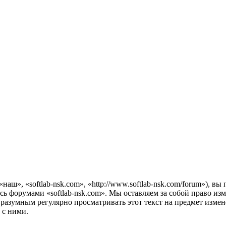
наш», «softlab-nsk.com», «http://www.softlab-nsk.com/forum»), 
есь форумами «softlab-nsk.com». Мы оставляем за собой право из
 разумным регулярно просматривать этот текст на предмет измен
 с ними.