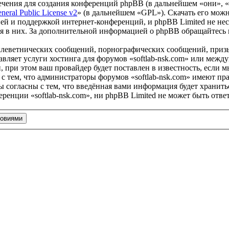
чения для создания конференций phpBB (в дальнейшем «они», 
eral Public License v2
» (в дальнейшем «GPL»). Скачать его мож
ей и поддержкой интернет-конференций, и phpBB Limited не нес
ия в них. За дополнительной информацией о phpBB обращайтесь
клеветнических сообщений, порнографических сообщений, приз
тавляет услуги хостинга для форумов «softlab-nsk.com» или ме
при этом ваш провайдер будет поставлен в известность, если м
с тем, что администраторы форумов «softlab-nsk.com» имеют пра
 согласны с тем, что введённая вами информация будет хранитьс
енции «softlab-nsk.com», ни phpBB Limited не может быть ответ