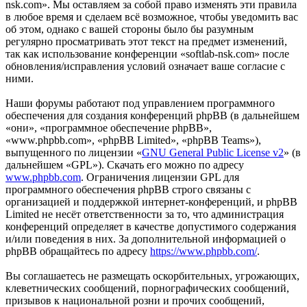
nsk.com». Мы оставляем за собой право изменять эти правила
в любое время и сделаем всё возможное, чтобы уведомить вас
об этом, однако с вашей стороны было бы разумным
регулярно просматривать этот текст на предмет изменений,
так как использование конференции «softlab-nsk.com» после
обновления/исправления условий означает ваше согласие с
ними.
Наши форумы работают под управлением программного
обеспечения для создания конференций phpBB (в дальнейшем
«они», «программное обеспечение phpBB»,
«www.phpbb.com», «phpBB Limited», «phpBB Teams»),
выпущенного по лицензии «
GNU General Public License v2
» (в
дальнейшем «GPL»). Скачать его можно по адресу
www.phpbb.com
. Ограничения лицензии GPL для
программного обеспечения phpBB строго связаны с
организацией и поддержкой интернет-конференций, и phpBB
Limited не несёт ответственности за то, что администрация
конференций определяет в качестве допустимого содержания
и/или поведения в них. За дополнительной информацией о
phpBB обращайтесь по адресу
https://www.phpbb.com/
.
Вы соглашаетесь не размещать оскорбительных, угрожающих,
клеветнических сообщений, порнографических сообщений,
призывов к национальной розни и прочих сообщений,