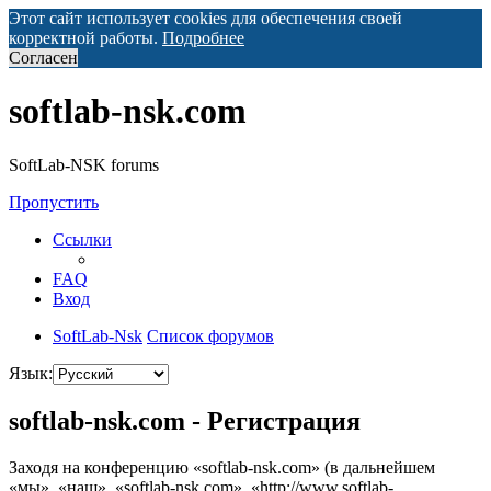
Этот сайт использует cookies для обеспечения своей
корректной работы.
Подробнее
Согласен
softlab-nsk.com
SoftLab-NSK forums
Пропустить
Ссылки
FAQ
Вход
SoftLab-Nsk
Список форумов
Язык:
softlab-nsk.com - Регистрация
Заходя на конференцию «softlab-nsk.com» (в дальнейшем
«мы», «наш», «softlab-nsk.com», «http://www.softlab-