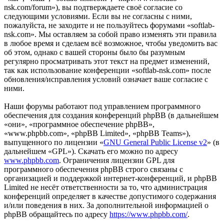
nsk.com/forum»), вы подтверждаете своё согласие со
следующими условиями. Если вы не согласны с ними,
пожалуйста, не заходите и не пользуйтесь форумами «softlab-
nsk.com». Мы оставляем за собой право изменять эти правила
в любое время и сделаем всё возможное, чтобы уведомить вас
об этом, однако с вашей стороны было бы разумным
регулярно просматривать этот текст на предмет изменений,
так как использование конференции «softlab-nsk.com» после
обновления/исправления условий означает ваше согласие с
ними.
Наши форумы работают под управлением программного
обеспечения для создания конференций phpBB (в дальнейшем
«они», «программное обеспечение phpBB»,
«www.phpbb.com», «phpBB Limited», «phpBB Teams»),
выпущенного по лицензии «
GNU General Public License v2
» (в
дальнейшем «GPL»). Скачать его можно по адресу
www.phpbb.com
. Ограничения лицензии GPL для
программного обеспечения phpBB строго связаны с
организацией и поддержкой интернет-конференций, и phpBB
Limited не несёт ответственности за то, что администрация
конференций определяет в качестве допустимого содержания
и/или поведения в них. За дополнительной информацией о
phpBB обращайтесь по адресу
https://www.phpbb.com/
.