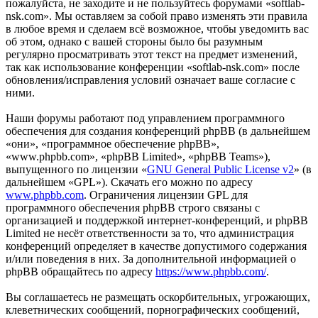
пожалуйста, не заходите и не пользуйтесь форумами «softlab-
nsk.com». Мы оставляем за собой право изменять эти правила
в любое время и сделаем всё возможное, чтобы уведомить вас
об этом, однако с вашей стороны было бы разумным
регулярно просматривать этот текст на предмет изменений,
так как использование конференции «softlab-nsk.com» после
обновления/исправления условий означает ваше согласие с
ними.
Наши форумы работают под управлением программного
обеспечения для создания конференций phpBB (в дальнейшем
«они», «программное обеспечение phpBB»,
«www.phpbb.com», «phpBB Limited», «phpBB Teams»),
выпущенного по лицензии «
GNU General Public License v2
» (в
дальнейшем «GPL»). Скачать его можно по адресу
www.phpbb.com
. Ограничения лицензии GPL для
программного обеспечения phpBB строго связаны с
организацией и поддержкой интернет-конференций, и phpBB
Limited не несёт ответственности за то, что администрация
конференций определяет в качестве допустимого содержания
и/или поведения в них. За дополнительной информацией о
phpBB обращайтесь по адресу
https://www.phpbb.com/
.
Вы соглашаетесь не размещать оскорбительных, угрожающих,
клеветнических сообщений, порнографических сообщений,