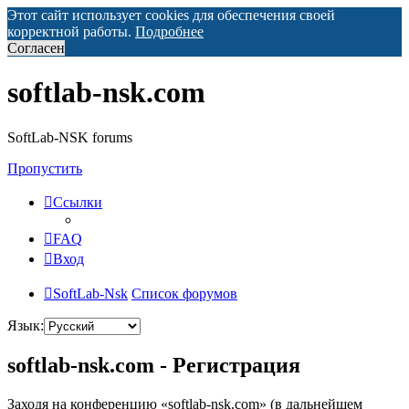
Этот сайт использует cookies для обеспечения своей
корректной работы.
Подробнее
Согласен
softlab-nsk.com
SoftLab-NSK forums
Пропустить
Ссылки
FAQ
Вход
SoftLab-Nsk
Список форумов
Язык:
softlab-nsk.com - Регистрация
Заходя на конференцию «softlab-nsk.com» (в дальнейшем