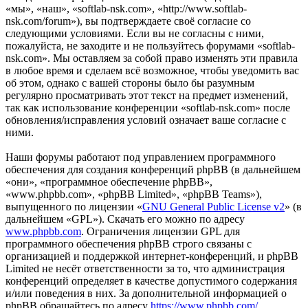
«мы», «наш», «softlab-nsk.com», «http://www.softlab-
nsk.com/forum»), вы подтверждаете своё согласие со
следующими условиями. Если вы не согласны с ними,
пожалуйста, не заходите и не пользуйтесь форумами «softlab-
nsk.com». Мы оставляем за собой право изменять эти правила
в любое время и сделаем всё возможное, чтобы уведомить вас
об этом, однако с вашей стороны было бы разумным
регулярно просматривать этот текст на предмет изменений,
так как использование конференции «softlab-nsk.com» после
обновления/исправления условий означает ваше согласие с
ними.
Наши форумы работают под управлением программного
обеспечения для создания конференций phpBB (в дальнейшем
«они», «программное обеспечение phpBB»,
«www.phpbb.com», «phpBB Limited», «phpBB Teams»),
выпущенного по лицензии «
GNU General Public License v2
» (в
дальнейшем «GPL»). Скачать его можно по адресу
www.phpbb.com
. Ограничения лицензии GPL для
программного обеспечения phpBB строго связаны с
организацией и поддержкой интернет-конференций, и phpBB
Limited не несёт ответственности за то, что администрация
конференций определяет в качестве допустимого содержания
и/или поведения в них. За дополнительной информацией о
phpBB обращайтесь по адресу
https://www.phpbb.com/
.