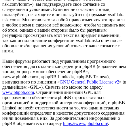
nsk.com/forum»), вы подтверждаете своё согласие со
следующими условиями. Если вы не согласны с ними,
пожалуйста, не заходите и не пользуйтесь форумами «softlab-
nsk.com». Мы оставляем за собой право изменять эти правила
в любое время и сделаем всё возможное, чтобы уведомить вас
об этом, однако с вашей стороны было бы разумным
регулярно просматривать этот текст на предмет изменений,
так как использование конференции «softlab-nsk.com» после
обновления/исправления условий означает ваше согласие с
ними.
Наши форумы работают под управлением программного
обеспечения для создания конференций phpBB (в дальнейшем
«они», «программное обеспечение phpBB»,
«www.phpbb.com», «phpBB Limited», «phpBB Teams»),
выпущенного по лицензии «
GNU General Public License v2
» (в
дальнейшем «GPL»). Скачать его можно по адресу
www.phpbb.com
. Ограничения лицензии GPL для
программного обеспечения phpBB строго связаны с
организацией и поддержкой интернет-конференций, и phpBB
Limited не несёт ответственности за то, что администрация
конференций определяет в качестве допустимого содержания
и/или поведения в них. За дополнительной информацией о
phpBB обращайтесь по адресу
https://www.phpbb.com/
.