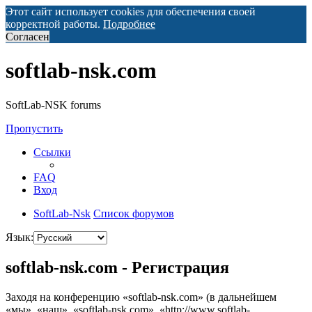
Этот сайт использует cookies для обеспечения своей
корректной работы.
Подробнее
Согласен
softlab-nsk.com
SoftLab-NSK forums
Пропустить
Ссылки
FAQ
Вход
SoftLab-Nsk
Список форумов
Язык:
softlab-nsk.com - Регистрация
Заходя на конференцию «softlab-nsk.com» (в дальнейшем
«мы», «наш», «softlab-nsk.com», «http://www.softlab-