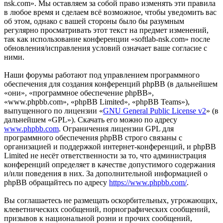
nsk.com». Мы оставляем за собой право изменять эти правила
в любое время и сделаем всё возможное, чтобы уведомить вас
об этом, однако с вашей стороны было бы разумным
регулярно просматривать этот текст на предмет изменений,
так как использование конференции «softlab-nsk.com» после
обновления/исправления условий означает ваше согласие с
ними.
Наши форумы работают под управлением программного
обеспечения для создания конференций phpBB (в дальнейшем
«они», «программное обеспечение phpBB»,
«www.phpbb.com», «phpBB Limited», «phpBB Teams»),
выпущенного по лицензии «
GNU General Public License v2
» (в
дальнейшем «GPL»). Скачать его можно по адресу
www.phpbb.com
. Ограничения лицензии GPL для
программного обеспечения phpBB строго связаны с
организацией и поддержкой интернет-конференций, и phpBB
Limited не несёт ответственности за то, что администрация
конференций определяет в качестве допустимого содержания
и/или поведения в них. За дополнительной информацией о
phpBB обращайтесь по адресу
https://www.phpbb.com/
.
Вы соглашаетесь не размещать оскорбительных, угрожающих,
клеветнических сообщений, порнографических сообщений,
призывов к национальной розни и прочих сообщений,