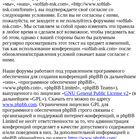
«мы», «наш», «softlab-nsk.com», «http://www.softlab-
nsk.com/forum»), вы подтверждаете своё согласие со
следующими условиями. Если вы не согласны с ними,
пожалуйста, не заходите и не пользуйтесь форумами «softlab-
nsk.com». Мы оставляем за собой право изменять эти правила
в любое время и сделаем всё возможное, чтобы уведомить вас
об этом, однако с вашей стороны было бы разумным
регулярно просматривать этот текст на предмет изменений,
так как использование конференции «softlab-nsk.com» после
обновления/исправления условий означает ваше согласие с
ними.
Наши форумы работают под управлением программного
обеспечения для создания конференций phpBB (в дальнейшем
«они», «программное обеспечение phpBB»,
«www.phpbb.com», «phpBB Limited», «phpBB Teams»),
выпущенного по лицензии «
GNU General Public License v2
» (в
дальнейшем «GPL»). Скачать его можно по адресу
www.phpbb.com
. Ограничения лицензии GPL для
программного обеспечения phpBB строго связаны с
организацией и поддержкой интернет-конференций, и phpBB
Limited не несёт ответственности за то, что администрация
конференций определяет в качестве допустимого содержания
и/или поведения в них. За дополнительной информацией о
phpBB обращайтесь по адресу
https://www.phpbb.com/
.