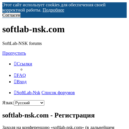
Этот сайт использует cookies для обеспечения своей
корректной работы.
Подробнее
Согласен
softlab-nsk.com
SoftLab-NSK forums
Пропустить
Ссылки
FAQ
Вход
SoftLab-Nsk
Список форумов
Язык:
softlab-nsk.com - Регистрация
Заходя на конференцию «softlab-nsk.com» (в дальнейшем