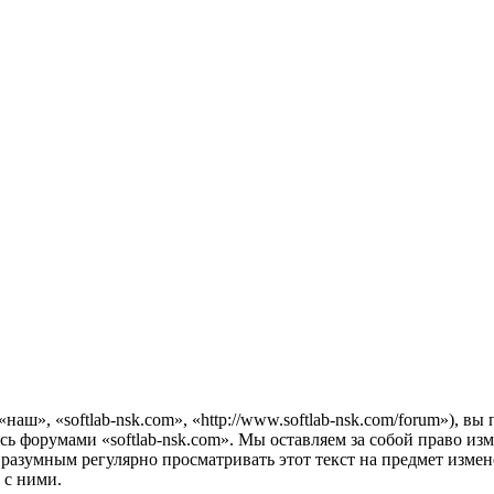
наш», «softlab-nsk.com», «http://www.softlab-nsk.com/forum»), 
есь форумами «softlab-nsk.com». Мы оставляем за собой право из
 разумным регулярно просматривать этот текст на предмет измен
 с ними.