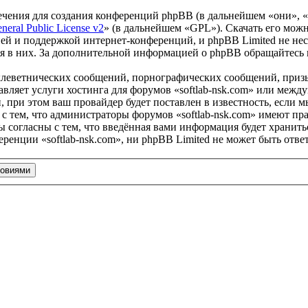
чения для создания конференций phpBB (в дальнейшем «они», 
eral Public License v2
» (в дальнейшем «GPL»). Скачать его мож
ей и поддержкой интернет-конференций, и phpBB Limited не нес
ия в них. За дополнительной информацией о phpBB обращайтесь
клеветнических сообщений, порнографических сообщений, приз
тавляет услуги хостинга для форумов «softlab-nsk.com» или ме
при этом ваш провайдер будет поставлен в известность, если м
с тем, что администраторы форумов «softlab-nsk.com» имеют пра
 согласны с тем, что введённая вами информация будет хранитьс
енции «softlab-nsk.com», ни phpBB Limited не может быть ответ