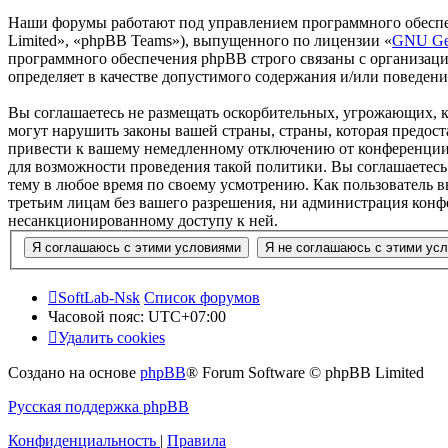
Наши форумы работают под управлением программного обеспе
Limited», «phpBB Teams»), выпущенного по лицензии «
GNU Gen
программного обеспечения phpBB строго связаны с организаци
определяет в качестве допустимого содержания и/или поведен
Вы соглашаетесь не размещать оскорбительных, угрожающих, 
могут нарушить законы вашей страны, страны, которая предос
привести к вашему немедленному отключению от конференции, 
для возможности проведения такой политики. Вы соглашаетесь 
тему в любое время по своему усмотрению. Как пользователь вы
третьим лицам без вашего разрешения, ни администрация конфер
несанкционированному доступу к ней.
SoftLab-Nsk
Список форумов
Часовой пояс:
UTC+07:00
Удалить cookies
Создано на основе
phpBB
® Forum Software © phpBB Limited
Русская поддержка phpBB
Конфиденциальность
|
Правила