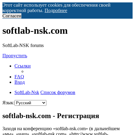
Этот сайт использует cookies для обеспечения своей
корректной работы.
Подробнее
Согласен
softlab-nsk.com
SoftLab-NSK forums
Пропустить
Ссылки
FAQ
Вход
SoftLab-Nsk
Список форумов
Язык:
softlab-nsk.com - Регистрация
Заходя на конференцию «softlab-nsk.com» (в дальнейшем
«мы», «наш», «softlab-nsk.com», «http://www.softlab-