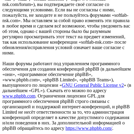
nsk.com/forum»), вы подтверждаете своё согласие со
следующими условиями. Если вы не согласны с ними,
пожалуйста, не заходите и не пользуйтесь форумами «softlab-
nsk.com». Мы оставляем за собой право изменять эти правила
в любое время и сделаем всё возможное, чтобы уведомить вас
об этом, однако с вашей стороны было бы разумным
регулярно просматривать этот текст на предмет изменений,
так как использование конференции «softlab-nsk.com» после
обновления/исправления условий означает ваше согласие с
ними.
Наши форумы работают под управлением программного
обеспечения для создания конференций phpBB (в дальнейшем
«они», «программное обеспечение phpBB»,
«www.phpbb.com», «phpBB Limited», «phpBB Teams»),
выпущенного по лицензии «
GNU General Public License v2
» (в
дальнейшем «GPL»). Скачать его можно по адресу
www.phpbb.com
. Ограничения лицензии GPL для
программного обеспечения phpBB строго связаны с
организацией и поддержкой интернет-конференций, и phpBB
Limited не несёт ответственности за то, что администрация
конференций определяет в качестве допустимого содержания
и/или поведения в них. За дополнительной информацией о
phpBB обращайтесь по адресу
https://www.phpbb.com/
.