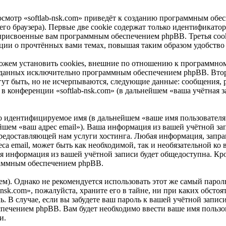
смотр «softlab-nsk.com» приведёт к созданию программным обе
о браузера). Первые две cookie содержат только идентификатор 
 присвоенные вам программным обеспечением phpBB. Третья cook
мации о прочтённых вами темах, повышая таким образом удобство
можем установить cookies, внешние по отношению к программном
 созданных исключительно программным обеспечением phpBB. В
ут быть, но не исчерпываются, следующие данные: сообщения, 
 конференции «softlab-nsk.com» (в дальнейшем «ваша учётная з
но идентифицируемое имя (в дальнейшем «ваше имя пользователя
ейшем «ваш адрес email»). Ваша информация из вашей учётной зап
едоставляющей нам услуги хостинга. Любая информация, запраш
са email, может быть как необходимой, так и необязательной ко 
ая информация из вашей учётной записи будет общедоступна. Кром
раммным обеспечением phpBB.
. Однако не рекомендуется использовать этот же самый пароль,
nsk.com», пожалуйста, храните его в тайне, ни при каких обстоя
ль. В случае, если вы забудете ваш пароль к вашей учётной запи
ечением phpBB. Вам будет необходимо ввести ваше имя пользова
и.