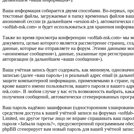
Ваша информация собирается двумя способами. Во-первых, про
текстовые файлы, загружаемые в папку временных файлов вашег
анонимной сессии (в дальнейшем «session-id»), автоматически
«softlab-nsk.com» и будет использоваться для хранения инфор
Также во время просмотра конференции «softlab-nsk.com» мы 
документа, целью которого является рассмотрение страниц,
данные, которые вы отправляете на форум. Этими данными мог
«анонимные сообщения»), данные, указанные при регистрации в
авторизации (в дальнейшем «ваши сообщения»).
Ваша учётная запись будет содержать, как минимум, однознач
записью (далее «ваш пароль») и реальный адрес email (в дальн
защите компьютерной информации, применяемыми в стране, пр
кроме вашего имени пользователя, вашего пароля и вашего адре
nsk.com». В любом случае у вас есть возможность выбрать, как
получения сообщений, автоматически сгенерированных прог
Ваш пароль надёжно зашифрован (односторонним хэшированием)
средством доступа к вашей учётной записи на форумах «softlab-
Limited, ни другое третье лицо не вправе спрашивать ваш паро
пароля «Забыли пароль?», предусмотренной программным обесп
phpBB сгенерирует вам новый пароль для вашей учётной запис