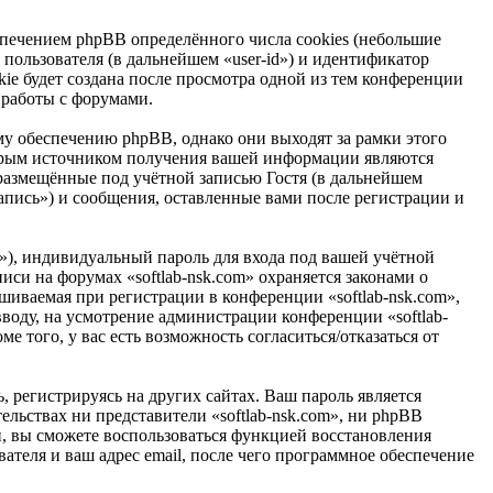
спечением phpBB определённого числа cookies (небольшие
пользователя (в дальнейшем «user-id») и идентификатор
ie будет создана после просмотра одной из тем конференции
 работы с форумами.
у обеспечению phpBB, однако они выходят за рамки этого
торым источником получения вашей информации являются
размещённые под учётной записью Гостя (в дальнейшем
апись») и сообщения, оставленные вами после регистрации и
»), индивидуальный пароль для входа под вашей учётной
иси на форумах «softlab-nsk.com» охраняется законами о
иваемая при регистрации в конференции «softlab-nsk.com»,
вводу, на усмотрение администрации конференции «softlab-
е того, у вас есть возможность согласиться/отказаться от
 регистрируясь на других сайтах. Ваш пароль является
тельствах ни представители «softlab-nsk.com», ни phpBB
си, вы сможете воспользоваться функцией восстановления
теля и ваш адрес email, после чего программное обеспечение