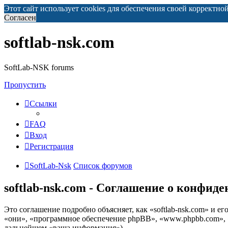
Этот сайт использует cookies для обеспечения своей корректно
Согласен
softlab-nsk.com
SoftLab-NSK forums
Пропустить
Ссылки
FAQ
Вход
Регистрация
SoftLab-Nsk
Список форумов
softlab-nsk.com - Соглашение о конфид
Это соглашение подробно объясняет, как «softlab-nsk.com» и ег
«они», «программное обеспечение phpBB», «www.phpbb.com», 
дальнейшем «ваша информация»).