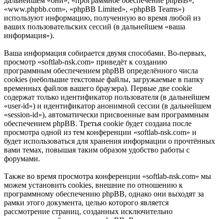
дальнейшем «они», «программное обеспечение phpBB»,
«www.phpbb.com», «phpBB Limited», «phpBB Teams»)
используют информацию, полученную во время любой из
ваших пользовательских сессий (в дальнейшем «ваша
информация»).
Ваша информация собирается двумя способами. Во-первых,
просмотр «softlab-nsk.com» приведёт к созданию
программным обеспечением phpBB определённого числа
cookies (небольшие текстовые файлы, загружаемые в папку
временных файлов вашего браузера). Первые две cookie
содержат только идентификатор пользователя (в дальнейшем
«user-id») и идентификатор анонимной сессии (в дальнейшем
«session-id»), автоматически присвоенные вам программным
обеспечением phpBB. Третья cookie будет создана после
просмотра одной из тем конференции «softlab-nsk.com» и
будет использоваться для хранения информации о прочтённых
вами темах, повышая таким образом удобство работы с
форумами.
Также во время просмотра конференции «softlab-nsk.com» мы
можем установить cookies, внешние по отношению к
программному обеспечению phpBB, однако они выходят за
рамки этого документа, целью которого является
рассмотрение страниц, созданных исключительно