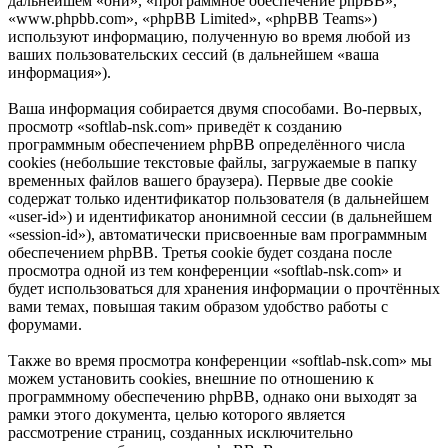
дальнейшем «они», «программное обеспечение phpBB»,
«www.phpbb.com», «phpBB Limited», «phpBB Teams»)
используют информацию, полученную во время любой из
ваших пользовательских сессий (в дальнейшем «ваша
информация»).
Ваша информация собирается двумя способами. Во-первых,
просмотр «softlab-nsk.com» приведёт к созданию
программным обеспечением phpBB определённого числа
cookies (небольшие текстовые файлы, загружаемые в папку
временных файлов вашего браузера). Первые две cookie
содержат только идентификатор пользователя (в дальнейшем
«user-id») и идентификатор анонимной сессии (в дальнейшем
«session-id»), автоматически присвоенные вам программным
обеспечением phpBB. Третья cookie будет создана после
просмотра одной из тем конференции «softlab-nsk.com» и
будет использоваться для хранения информации о прочтённых
вами темах, повышая таким образом удобство работы с
форумами.
Также во время просмотра конференции «softlab-nsk.com» мы
можем установить cookies, внешние по отношению к
программному обеспечению phpBB, однако они выходят за
рамки этого документа, целью которого является
рассмотрение страниц, созданных исключительно