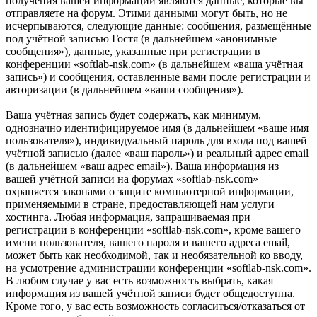
получения вашей информации являются данные, которые вы
отправляете на форум. Этими данными могут быть, но не
исчерпываются, следующие данные: сообщения, размещённые
под учётной записью Гостя (в дальнейшем «анонимные
сообщения»), данные, указанные при регистрации в
конференции «softlab-nsk.com» (в дальнейшем «ваша учётная
запись») и сообщения, оставленные вами после регистрации и
авторизации (в дальнейшем «ваши сообщения»).
Ваша учётная запись будет содержать, как минимум,
однозначно идентифицируемое имя (в дальнейшем «ваше имя
пользователя»), индивидуальный пароль для входа под вашей
учётной записью (далее «ваш пароль») и реальный адрес email
(в дальнейшем «ваш адрес email»). Ваша информация из
вашей учётной записи на форумах «softlab-nsk.com»
охраняется законами о защите компьютерной информации,
применяемыми в стране, предоставляющей нам услуги
хостинга. Любая информация, запрашиваемая при
регистрации в конференции «softlab-nsk.com», кроме вашего
имени пользователя, вашего пароля и вашего адреса email,
может быть как необходимой, так и необязательной ко вводу,
на усмотрение администрации конференции «softlab-nsk.com».
В любом случае у вас есть возможность выбрать, какая
информация из вашей учётной записи будет общедоступна.
Кроме того, у вас есть возможность согласиться/отказаться от