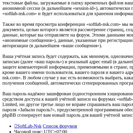
текстовые файлы, загружаемые в папку временных файлов вашег
анонимной сессии (в дальнейшем «session-id»), автоматически
«softlab-nsk.com» и будет использоваться для хранения инфор
Также во время просмотра конференции «softlab-nsk.com» мы 
документа, целью которого является рассмотрение страниц,
данные, которые вы отправляете на форум. Этими данными мог
«анонимные сообщения»), данные, указанные при регистрации в
авторизации (в дальнейшем «ваши сообщения»).
Ваша учётная запись будет содержать, как минимум, однознач
записью (далее «ваш пароль») и реальный адрес email (в дальн
защите компьютерной информации, применяемыми в стране, пр
кроме вашего имени пользователя, вашего пароля и вашего адре
nsk.com». В любом случае у вас есть возможность выбрать, как
получения сообщений, автоматически сгенерированных прог
Ваш пароль надёжно зашифрован (односторонним хэшированием)
средством доступа к вашей учётной записи на форумах «softlab-
Limited, ни другое третье лицо не вправе спрашивать ваш паро
пароля «Забыли пароль?», предусмотренной программным обесп
phpBB сгенерирует вам новый пароль для вашей учётной запис
SoftLab-Nsk
Список форумов
Часовой пояс:
UTC+07:00