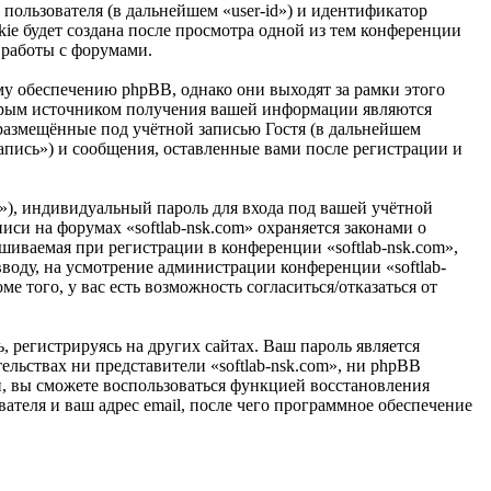
пользователя (в дальнейшем «user-id») и идентификатор
ie будет создана после просмотра одной из тем конференции
 работы с форумами.
у обеспечению phpBB, однако они выходят за рамки этого
торым источником получения вашей информации являются
размещённые под учётной записью Гостя (в дальнейшем
апись») и сообщения, оставленные вами после регистрации и
»), индивидуальный пароль для входа под вашей учётной
иси на форумах «softlab-nsk.com» охраняется законами о
иваемая при регистрации в конференции «softlab-nsk.com»,
вводу, на усмотрение администрации конференции «softlab-
е того, у вас есть возможность согласиться/отказаться от
 регистрируясь на других сайтах. Ваш пароль является
тельствах ни представители «softlab-nsk.com», ни phpBB
си, вы сможете воспользоваться функцией восстановления
теля и ваш адрес email, после чего программное обеспечение