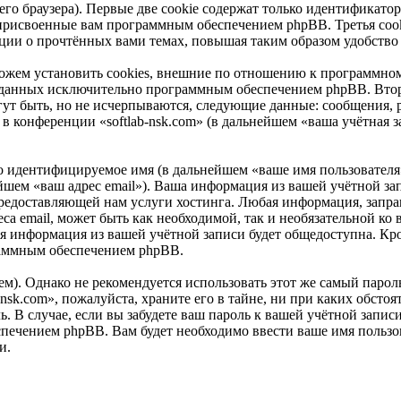
о браузера). Первые две cookie содержат только идентификатор 
 присвоенные вам программным обеспечением phpBB. Третья cook
мации о прочтённых вами темах, повышая таким образом удобство
можем установить cookies, внешние по отношению к программном
 созданных исключительно программным обеспечением phpBB. В
ут быть, но не исчерпываются, следующие данные: сообщения, 
 конференции «softlab-nsk.com» (в дальнейшем «ваша учётная з
но идентифицируемое имя (в дальнейшем «ваше имя пользователя
ейшем «ваш адрес email»). Ваша информация из вашей учётной зап
едоставляющей нам услуги хостинга. Любая информация, запраш
са email, может быть как необходимой, так и необязательной ко 
ая информация из вашей учётной записи будет общедоступна. Кром
раммным обеспечением phpBB.
. Однако не рекомендуется использовать этот же самый пароль,
nsk.com», пожалуйста, храните его в тайне, ни при каких обстоя
ль. В случае, если вы забудете ваш пароль к вашей учётной запи
ечением phpBB. Вам будет необходимо ввести ваше имя пользова
и.