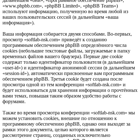
дальнейшем «они», «программное обеспечение phpBB»,
«www.phpbb.com», «phpBB Limited», «phpBB Teams»)
используют информацию, полученную во время любой из
ваших пользовательских сессий (в дальнейшем «ваша
информация»).
Ваша информация собирается двумя способами. Во-первых,
просмотр «softlab-nsk.com» приведёт к созданию
программным обеспечением phpBB определённого числа
cookies (небольшие текстовые файлы, загружаемые в папку
временных файлов вашего браузера). Первые две cookie
содержат только идентификатор пользователя (в дальнейшем
«user-id») и идентификатор анонимной сессии (в дальнейшем
«session-id»), автоматически присвоенные вам программным
обеспечением phpBB. Третья cookie будет создана после
просмотра одной из тем конференции «softlab-nsk.com» и
будет использоваться для хранения информации о прочтённых
вами темах, повышая таким образом удобство работы с
форумами.
Также во время просмотра конференции «softlab-nsk.com» мы
можем установить cookies, внешние по отношению к
программному обеспечению phpBB, однако они выходят за
рамки этого документа, целью которого является
рассмотрение страниц, созданных исключительно