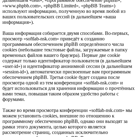
дальнейшем «они», «программное обеспечение phpBB»,
«www.phpbb.com», «phpBB Limited», «phpBB Teams»)
используют информацию, полученную во время любой из
ваших пользовательских сессий (в дальнейшем «ваша
информация»).
Ваша информация собирается двумя способами. Во-первых,
просмотр «softlab-nsk.com» приведёт к созданию
программным обеспечением phpBB определённого числа
cookies (небольшие текстовые файлы, загружаемые в папку
временных файлов вашего браузера). Первые две cookie
содержат только идентификатор пользователя (в дальнейшем
«user-id») и идентификатор анонимной сессии (в дальнейшем
«session-id»), автоматически присвоенные вам программным
обеспечением phpBB. Третья cookie будет создана после
просмотра одной из тем конференции «softlab-nsk.com» и
будет использоваться для хранения информации о прочтённых
вами темах, повышая таким образом удобство работы с
форумами.
Также во время просмотра конференции «softlab-nsk.com» мы
можем установить cookies, внешние по отношению к
программному обеспечению phpBB, однако они выходят за
рамки этого документа, целью которого является
рассмотрение страниц, созданных исключительно