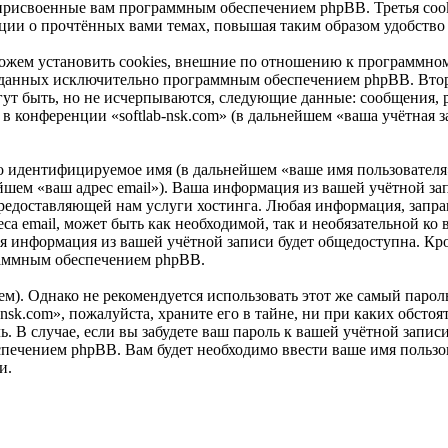
 присвоенные вам программным обеспечением phpBB. Третья cook
мации о прочтённых вами темах, повышая таким образом удобство
можем установить cookies, внешние по отношению к программном
 созданных исключительно программным обеспечением phpBB. В
ут быть, но не исчерпываются, следующие данные: сообщения, 
 конференции «softlab-nsk.com» (в дальнейшем «ваша учётная з
но идентифицируемое имя (в дальнейшем «ваше имя пользователя
ейшем «ваш адрес email»). Ваша информация из вашей учётной зап
едоставляющей нам услуги хостинга. Любая информация, запраш
са email, может быть как необходимой, так и необязательной ко 
ая информация из вашей учётной записи будет общедоступна. Кром
раммным обеспечением phpBB.
. Однако не рекомендуется использовать этот же самый пароль,
nsk.com», пожалуйста, храните его в тайне, ни при каких обстоя
ль. В случае, если вы забудете ваш пароль к вашей учётной запи
ечением phpBB. Вам будет необходимо ввести ваше имя пользова
и.