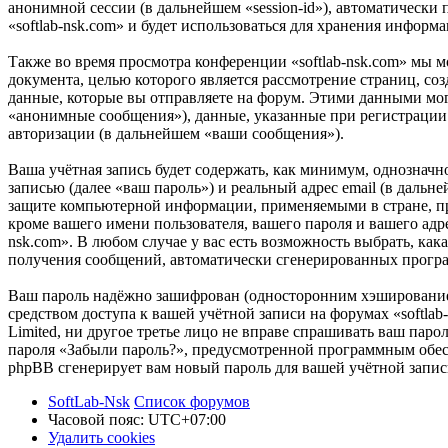
анонимной сессии (в дальнейшем «session-id»), автоматически
«softlab-nsk.com» и будет использоваться для хранения инфор
Также во время просмотра конференции «softlab-nsk.com» мы 
документа, целью которого является рассмотрение страниц,
данные, которые вы отправляете на форум. Этими данными мог
«анонимные сообщения»), данные, указанные при регистрации в
авторизации (в дальнейшем «ваши сообщения»).
Ваша учётная запись будет содержать, как минимум, однознач
записью (далее «ваш пароль») и реальный адрес email (в дальн
защите компьютерной информации, применяемыми в стране, пр
кроме вашего имени пользователя, вашего пароля и вашего адре
nsk.com». В любом случае у вас есть возможность выбрать, как
получения сообщений, автоматически сгенерированных прог
Ваш пароль надёжно зашифрован (односторонним хэшированием)
средством доступа к вашей учётной записи на форумах «softlab-
Limited, ни другое третье лицо не вправе спрашивать ваш паро
пароля «Забыли пароль?», предусмотренной программным обесп
phpBB сгенерирует вам новый пароль для вашей учётной запис
SoftLab-Nsk
Список форумов
Часовой пояс:
UTC+07:00
Удалить cookies