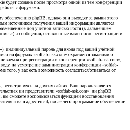
ie будет создана после просмотра одной из тем конференции
 работы с форумами.
у обеспечению phpBB, однако они выходят за рамки этого
торым источником получения вашей информации являются
размещённые под учётной записью Гостя (в дальнейшем
апись») и сообщения, оставленные вами после регистрации и
»), индивидуальный пароль для входа под вашей учётной
иси на форумах «softlab-nsk.com» охраняется законами о
иваемая при регистрации в конференции «softlab-nsk.com»,
вводу, на усмотрение администрации конференции «softlab-
е того, у вас есть возможность согласиться/отказаться от
 регистрируясь на других сайтах. Ваш пароль является
тельствах ни представители «softlab-nsk.com», ни phpBB
си, вы сможете воспользоваться функцией восстановления
теля и ваш адрес email, после чего программное обеспечение