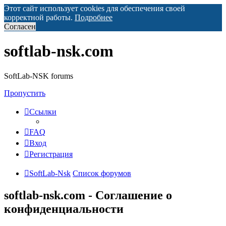
Этот сайт использует cookies для обеспечения своей
корректной работы.
Подробнее
Согласен
softlab-nsk.com
SoftLab-NSK forums
Пропустить
Ссылки
FAQ
Вход
Регистрация
SoftLab-Nsk
Список форумов
softlab-nsk.com - Соглашение о
конфиденциальности