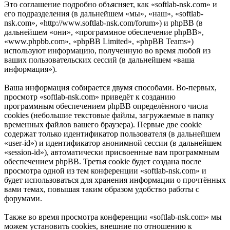
Это соглашение подробно объясняет, как «softlab-nsk.com» и
его подразделения (в дальнейшем «мы», «наш», «softlab-
nsk.com», «http://www.softlab-nsk.com/forum») и phpBB (в
дальнейшем «они», «программное обеспечение phpBB»,
«www.phpbb.com», «phpBB Limited», «phpBB Teams»)
используют информацию, полученную во время любой из
ваших пользовательских сессий (в дальнейшем «ваша
информация»).
Ваша информация собирается двумя способами. Во-первых,
просмотр «softlab-nsk.com» приведёт к созданию
программным обеспечением phpBB определённого числа
cookies (небольшие текстовые файлы, загружаемые в папку
временных файлов вашего браузера). Первые две cookie
содержат только идентификатор пользователя (в дальнейшем
«user-id») и идентификатор анонимной сессии (в дальнейшем
«session-id»), автоматически присвоенные вам программным
обеспечением phpBB. Третья cookie будет создана после
просмотра одной из тем конференции «softlab-nsk.com» и
будет использоваться для хранения информации о прочтённых
вами темах, повышая таким образом удобство работы с
форумами.
Также во время просмотра конференции «softlab-nsk.com» мы
можем установить cookies, внешние по отношению к