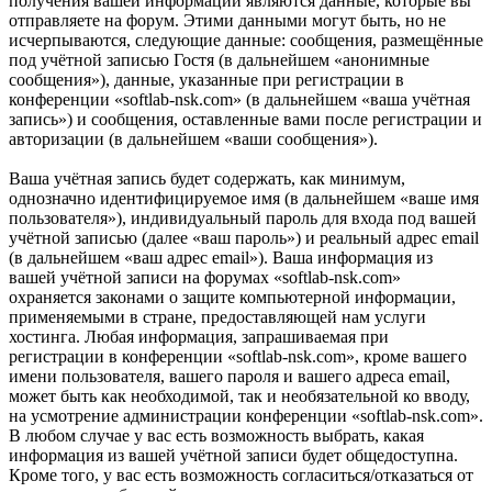
получения вашей информации являются данные, которые вы
отправляете на форум. Этими данными могут быть, но не
исчерпываются, следующие данные: сообщения, размещённые
под учётной записью Гостя (в дальнейшем «анонимные
сообщения»), данные, указанные при регистрации в
конференции «softlab-nsk.com» (в дальнейшем «ваша учётная
запись») и сообщения, оставленные вами после регистрации и
авторизации (в дальнейшем «ваши сообщения»).
Ваша учётная запись будет содержать, как минимум,
однозначно идентифицируемое имя (в дальнейшем «ваше имя
пользователя»), индивидуальный пароль для входа под вашей
учётной записью (далее «ваш пароль») и реальный адрес email
(в дальнейшем «ваш адрес email»). Ваша информация из
вашей учётной записи на форумах «softlab-nsk.com»
охраняется законами о защите компьютерной информации,
применяемыми в стране, предоставляющей нам услуги
хостинга. Любая информация, запрашиваемая при
регистрации в конференции «softlab-nsk.com», кроме вашего
имени пользователя, вашего пароля и вашего адреса email,
может быть как необходимой, так и необязательной ко вводу,
на усмотрение администрации конференции «softlab-nsk.com».
В любом случае у вас есть возможность выбрать, какая
информация из вашей учётной записи будет общедоступна.
Кроме того, у вас есть возможность согласиться/отказаться от