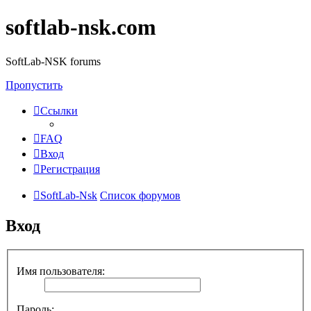
softlab-nsk.com
SoftLab-NSK forums
Пропустить
Ссылки
FAQ
Вход
Регистрация
SoftLab-Nsk
Список форумов
Вход
Имя пользователя:
Пароль: