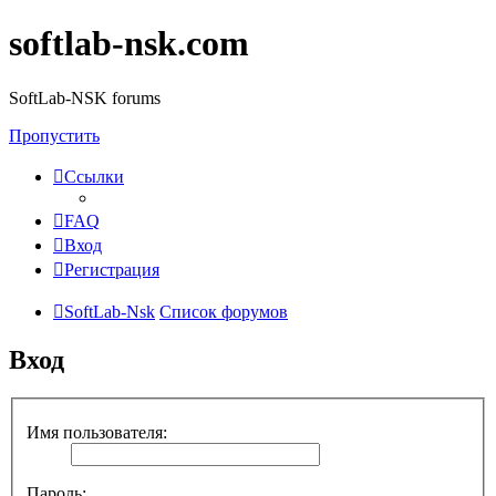
softlab-nsk.com
SoftLab-NSK forums
Пропустить
Ссылки
FAQ
Вход
Регистрация
SoftLab-Nsk
Список форумов
Вход
Имя пользователя:
Пароль: