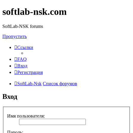
softlab-nsk.com
SoftLab-NSK forums
Пропустить
Ссылки
FAQ
Вход
Регистрация
SoftLab-Nsk
Список форумов
Вход
Имя пользователя:
Пароль: