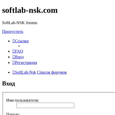
softlab-nsk.com
SoftLab-NSK forums
Пропустить
Ссылки
FAQ
Вход
Регистрация
SoftLab-Nsk
Список форумов
Вход
Имя пользователя:
Пароль: