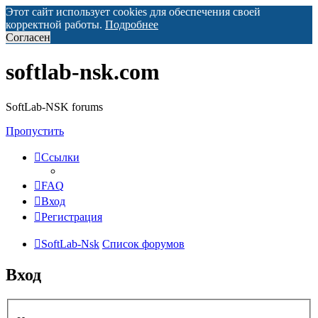
Этот сайт использует cookies для обеспечения своей
корректной работы.
Подробнее
Согласен
softlab-nsk.com
SoftLab-NSK forums
Пропустить
Ссылки
FAQ
Вход
Регистрация
SoftLab-Nsk
Список форумов
Вход