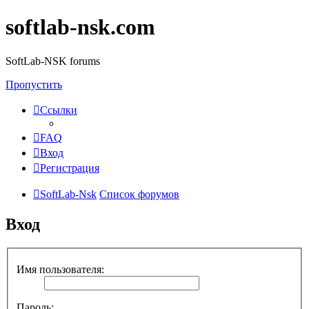
softlab-nsk.com
SoftLab-NSK forums
Пропустить
Ссылки
FAQ
Вход
Регистрация
SoftLab-Nsk
Список форумов
Вход
Имя пользователя:
Пароль: