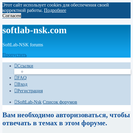
Этот сайт использует cookies для обеспечения своей
корректной работы.
Подробнее
Согласен
softlab-nsk.com
SoftLab-NSK forums
Пропустить
Ссылки
FAQ
Вход
Регистрация
SoftLab-Nsk
Список форумов
Вам необходимо авторизоваться, чтобы
отвечать в темах в этом форуме.