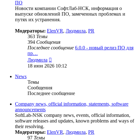
ПО
Новости компании СофтЛаб-НСК, информация о
выпуске обновлений ПО, замеченных проблемах и
путях их устранения.
Модераторы:
ElenVR
,
Людмила
,
PR
363
Темы
394
Сообщения
Последнее сообщение
6.0.0 - новый релиз ПО для
пр…
Перейти
Людмила
к
18 июн 2026 10:12
последнему
сообщению
News
Темы
Сообщения
Последнее сообщение
Company news, official information, statements, software
announcements
SoftLab-NSK company news, events, official information,
software releases and updates, known problems and ways of
their resolving.
Модераторы:
ElenVR
,
Людмила
,
PR
97
Темы