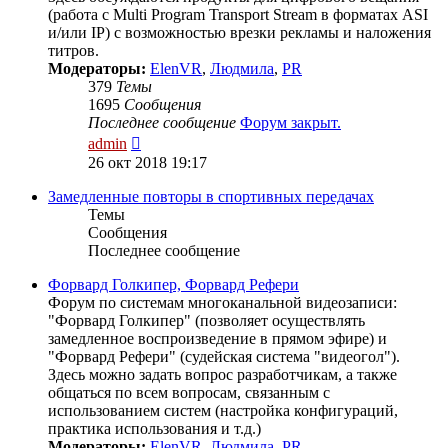
(работа с Multi Program Transport Stream в форматах ASI
и/или IP) с возможностью врезки рекламы и наложения
титров.
Модераторы:
ElenVR
,
Людмила
,
PR
379
Темы
1695
Сообщения
Последнее сообщение
Форум закрыт.
Перейти
admin
к
26 окт 2018 19:17
последнему
сообщению
Замедленные повторы в спортивных передачах
Темы
Сообщения
Последнее сообщение
Форвард Голкипер, Форвард Рефери
Форум по системам многоканальной видеозаписи:
"Форвард Голкипер" (позволяет осуществлять
замедленное воспроизведение в прямом эфире) и
"Форвард Рефери" (судейская система "видеогол").
Здесь можно задать вопрос разработчикам, а также
общаться по всем вопросам, связанным с
использованием систем (настройка конфигураций,
практика использования и т.д.)
Модераторы:
ElenVR
,
Людмила
,
PR