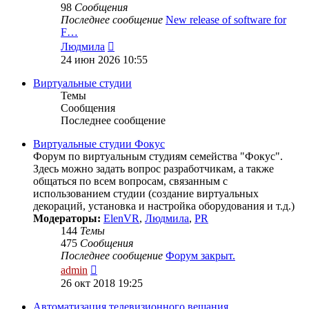
98
Сообщения
Последнее сообщение
New release of software for
F…
Перейти
Людмила
к
24 июн 2026 10:55
последнему
сообщению
Виртуальные студии
Темы
Сообщения
Последнее сообщение
Виртуальные студии Фокус
Форум по виртуальным студиям семейства "Фокус".
Здесь можно задать вопрос разработчикам, а также
общаться по всем вопросам, связанным с
использованием студии (создание виртуальных
декораций, установка и настройка оборудования и т.д.)
Модераторы:
ElenVR
,
Людмила
,
PR
144
Темы
475
Сообщения
Последнее сообщение
Форум закрыт.
Перейти
admin
к
26 окт 2018 19:25
последнему
сообщению
Автоматизация телевизионного вещания