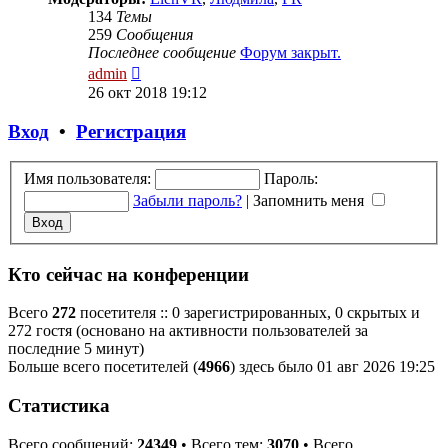
134
Темы
259
Сообщения
Последнее сообщение
Форум закрыт.
Перейти
admin
к
26 окт 2018 19:12
последнему
сообщению
Вход
•
Регистрация
Имя пользователя:
Пароль:
Забыли пароль?
|
Запомнить меня
Кто сейчас на конференции
Всего
272
посетителя :: 0 зарегистрированных, 0 скрытых и
272 гостя (основано на активности пользователей за
последние 5 минут)
Больше всего посетителей (
4966
) здесь было 01 авг 2026 19:25
Статистика
Всего сообщений:
24349
• Всего тем:
3070
• Всего