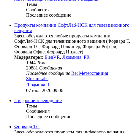
Темы
Сообщения
Последнее сообщение
Продукты компании СофтЛаб-НСК для телевизионного
вещания
Здесь обсуждаются любые продукты компании
СофтЛаб-НСК для телевизионного вещания (Форвард Т,
Форвард ТС, Форвард Голкипер, Форвард Рефери,
Форвард Офис, Форвард Инжест)
Модераторы:
ElenVR
,
Людмила
,
PR
1944
Темы
20881
Сообщения
Последнее сообщение
Re: Метеостанция
StreamLabs
Перейти
Людмила
к
07 июл 2026 09:06
последнему
сообщению
Цифровое телевидение
Темы
Сообщения
Последнее сообщение
Форвард ТС
Здесь обсуждаются продукты для цифрового вещания